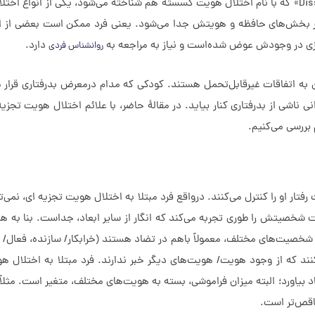
اختلال هویت تجزیه‌ای به‌ انگلیسی «Dissociative Identity Disorder» که با نام اختلال هویت گسسته هم شناخته می‌شود، یکی از
ایر بخش‌های حافظه و هویتش جدا می‌شود. یعنی فرد ممکن است بعضی از ا
یزی در وجودش عوض شده‌است و نیاز به مراجعه به
دارد.
روانشناس فردی
 اتفاقات غیرقابل‌تحمل هستند. کودکی که مدام درمعرض بدرفتاری قرار م
ی ناشی از بدرفتاری کنار بیاید. در مقالۀ حاضر، با علائم اختلال هویت تجزیه‌
ار او را کنترل می‌کنند. درواقع فرد مبتلا به اختلال هویت تجزیه ای، نمی‌ت
 شخصیتش را طوری تجربه می‌کند که انگار از سایر ابعاد، جداست. بنا به
 شخصیت‌های مختلف، معمولاً باهم در تضاد هستند (خرابکار/ سازنده، فعال/
د که از وجود هویت/ هویت‌های دیگر خبر ندارند. فرد مبتلا به اختلال هو
‌یاد بیاورد؛ البته میزان فراموشی، بسته به هویت‌های مختلف، متغیر است. مث
اقص‌تر است.