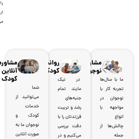
را
ارائه
می‌دهیم.
روانشناس
مشاوره
کودک
آنلاین
کودک
شما
م
می‌توانید از
خدمات
ت
کودک و
ا
نوجوان ما به
ی
صورت آنلاین
ر