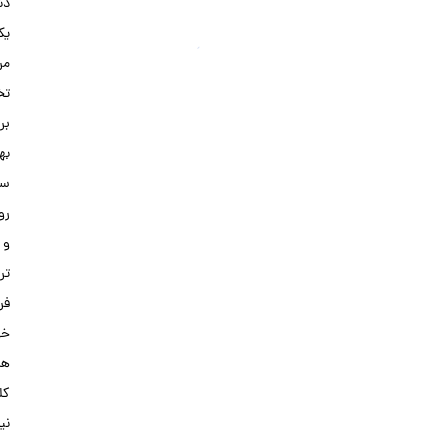
دنبال
یک
مرکز
تخصصی
برای
بهبود
سلامت
روانی
و
تربیتی
فرزندان
خود
هستید،
کلینیک
نیک