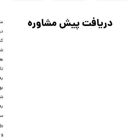
مشاوره
ما
در
کنار
شما
هستیم
تا
به
بهترین
شکل
به
سلامت
روان
و