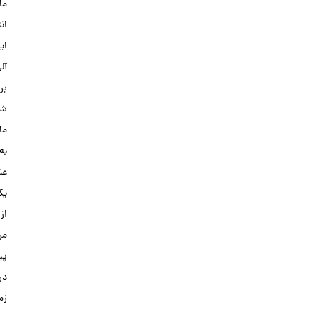
مایند
انتخاب
ایده
آلی
برای
شماست.
ما
به
عنوان
یکی
از
مراکز
پیشرو
در
زمینه