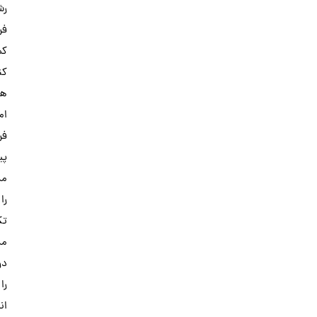
رشد
فرزندتان
کمک
کنیم.
همین
امروز
فرم
پیش
مشاوره
را
تکمیل و
مسیر
درست
را
انتخاب