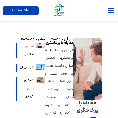
فتن
وقت مشاوره
ه
حتوا
معرفی پادکست
سایر پادکست‌ها
مقابله با پرخاشگری
اضطراب
در مورد مقابله با
اجتماعی
همسرم
پرخاشگری
سؤال داشتم.همسر
خیال پردازی
من فردی عصبی و
کنجکاوی
فوق العاده فحاش
جنسی
هستن، کوچکترین
کودکان
چیزی عصبیش
مقابله با
میکنه و شروع
پرخاشگری
میکنه به فحاشی،