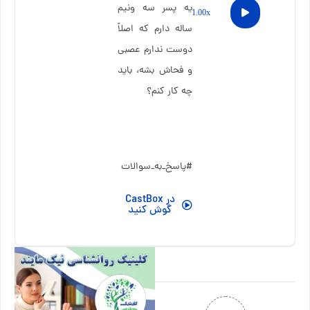
پخش‌کننده
يه پسر سه ونيم
00:00
00:00
1.00x
صوت
ساله دارم که اصلاً
دوست ندارم عصبی
و فحاش بشه، باید
چه کار کنم؟
#پاسخ_به_سوالات
در CastBox
گوش کنید