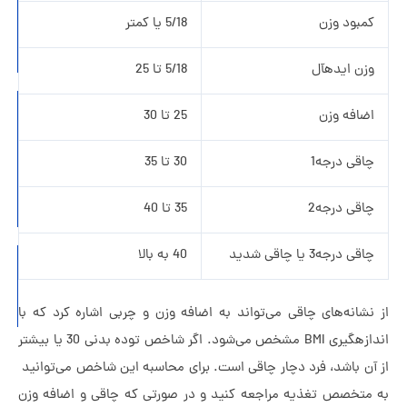
امن
مبود وزن
5/18 یا کمتر
در
زندگی
زن ایده­آل
5/18 تا 25
چرا
ضافه وزن
25 تا 30
مردهای
متأهل
اقی درجه1
30 تا 35
خیانت
اقی درجه2
35 تا 40
می‌کنند؟
قی درجه3 یا چاقی شدید
40 به بالا
دلبستگی
اجتنابی
شانه‌های چاقی می‌تواند به اضافه وزن و چربی اشاره کرد که با
چیست؟
اندازه­گیری BMI مشخص می‌شود. اگر شاخص توده بدنی 30 یا بیشتر
آن باشد، فرد دچار چاقی است. برای محاسبه این شاخص می‌توانید
متخصص تغذیه مراجعه کنید و در صورتی که چاقی و اضافه وزن