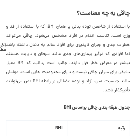
ی به چه معناست؟
با استفاده از شاخص توده بدنی یا همان BMI، که با استفاده از قد و
 است، تناسب اندام در افراد مشخص می‌شود. چاقی می‌تواند
ت جدی و جبران­ ناپذیری برای افراد سالم به دنبال داشته باشد
آخرین
مطالب
 افرادی که درگیر بیماری‌های جدی مانند سرطان و دیابت هستند
راهنمای
بیشتر در معرض خطر قرار دارند. جالب است بدانید که BMI معیار
جامع
قی برای میزان چاقی نیست و دارای محدودیت­ هایی است. عواملی
مدیریت
مانند جنسیت، سن، نژاد و توده عضلانی بر رابطه BMI بدن می‌توانند
روابط
رگذار باشد.
سمی
 طبقه­ بندی چاقی براساس BMI
خروج
از
تبه
BMI
منطقه