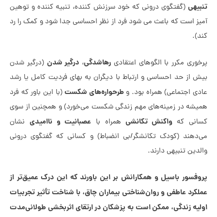
یهی
(گفتگوی درونی که خود سرزنش کننده، تنبیه کننده و توهین
ز است که باعث می شود فرد از نظر احساسی جدا شود و کمک را رد
.
رهاشدگی
درگیر شدن
ری مکرر با الگوهای اعتقادی
،
(درگیر شدن
 از حد احساسی و ارتباط با دیگران به بهای فردیت کامل یا رشد
طرحواره‌های شکست
 اجتماعی) همراه بود. و
(با این باور که فرد
شه در زمینه‌های مهم زندگی شکست می‌خورد) و همچنین از سوی
واکنش تکانشی
عصبانیت و ناامیدی
نی که
همراه با
نشان
دهند (کودک تکانشگر/بی انضباط) و کسانی که گفتگوی درونی
ین تنبیهی دارند.
فسور باسیل و همکارانش بر این باورند که این درک عمیق‌تر از
رد عاطفی و روان‌شناختی بیماران چاق، با شناخت تأثیر تجربیات
یه زندگی، ممکن است به پزشکان در ارتقای اثربخشی طولانی‌مدت