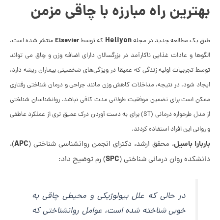
ترین راه مبارزه با چاقی مزمن
Heliyon
Elsevier
یک مطالعه جدید در مجله
که توسط
منتشر شده است،
ها و عادات غذایی ناکارآمد در بزرگسالان دارای اضافه وزن و چاق می تواند
 تجربیات اولیه زندگی که عمیقا در ویژگی‌های شخصیتی بیماران ریشه دارد،
د شود. در نتیجه، مداخلات کاهش وزن مانند جراحی و درمان شناختی رفتاری
 است برای تضمین موفقیت طولانی مدت کافی نباشد. روانشناسان شناختی
از مدل طرحواره درمانی (ST) برای به دست آوردن درک عمیق تری از عملکرد عاطفی
انی این افراد استفاده کردند.
ارا باسیل
APC
، محقق ارشد، دکترای انجمن روانشناسی شناختی (
)،
SPC
کده روان درمانی شناختی (
) رم توضیح داد:
در حالی که علل بیولوژیکی و محیطی چاقی به
خوبی شناخته شده است، عوامل روانشناختی که