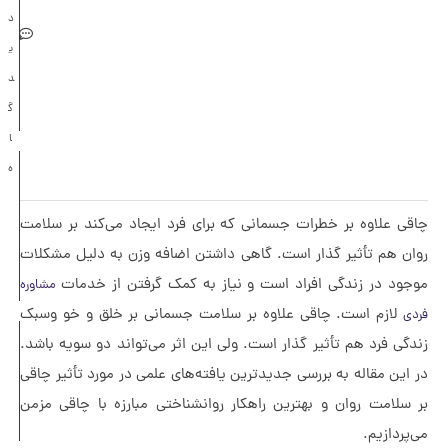
د
جنگ بر
ی
سلامت
د
روان
گ
خانواده
ا
سندروم
ه
انتظار
ی علاوه بر خطرات جسمانی که برای فرد ایجاد می‌کند بر سلامت
برای
ن هم تأثیر گذار است. گاهی داشتن اضافه وزن به دلیل مشکلات
اتفاق
ود در زندگی افراد است و نیاز به کمک گرفتن از خدمات
مشاوره
بد
لازم است. چاقی علاوه بر سلامت جسمانی بر خلق و خو وسبک
عشق یک
ی فرد هم تأثیر گذار است. ولی این اثر می‌تواند دو سویه باشد.
طرفه از
ین مقاله به بررسی جدیدترین یافته‌های علمی در مورد تأثیر چاقی
نگاه
سلامت روان و بهترین راهکار روانشناختی مبارزه با چاقی مزمن
روانشناسی
ردازیم.