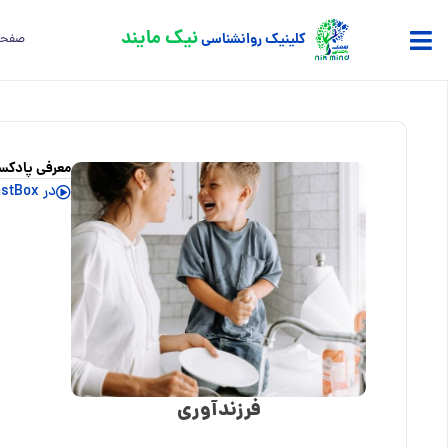
فتن
نیک مایند
کلینیک روانشناسی
صفحه
ه
حتوا
معرفی پادکس
در CastBox گوش کنید
فرزندآوری