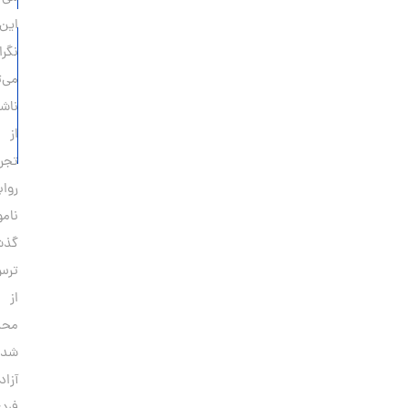
این
چرا
نگرانی‌ها
مردهای
می‌تواند
متأهل
ناشی
خیانت
از
می‌کنند؟
تجربه‌ی
روابط
ناموفق
گذشته،
ترس
از
محدود
شدن
آزادی