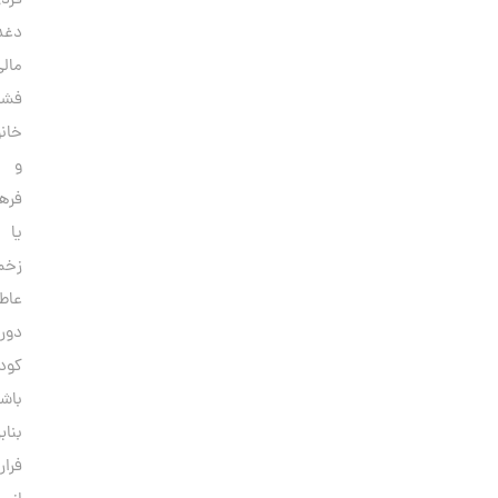
فردی،
دغدغه‌های
مالی،
فشارهای
خانوادگی
و
فرهنگی،
یا
زخم‌های
عاطفی
دوران
کودکی
باشد.
بنابراین،
فرار