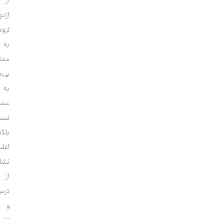
از
ازدواج
لزوماً
به
معنای
بی‌میلی
به
عشق
نیست؛
بلکه
اغلب
نشانه‌ای
از
ترس‌ها
و