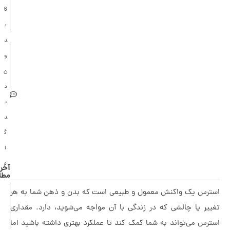
و
6
درمان
ب
د
چگونه بر
و
کمال‌گرایی
ن
غلبه کنیم؟
د
ی
د
گ
ا
ه
آخرین
مطالب
چرا از والد
س یک واکنش معمول و طبیعی است که بدن و ذهن شما به هر
شدن
ر یا چالشی که در زندگی با آن مواجه می‌شوید، دارد. مقداری
می‌ترسیم؟
س می‌تواند به شما کمک کند تا عملکرد بهتری داشته باشید اما