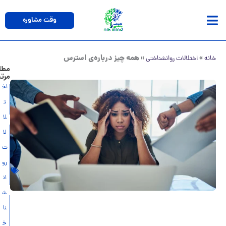
وقت مشاوره
»
»
همه چیز درباره‌ی استرس
اختلالات روانشناختی
مطالب
مرتبط
اخ
افسردگی
ت
فصلی
لا
بررسی
لا
جامع
ت
اختلال
رو
خوردن
ان
ش
اختلال
نا
وسواس
خ