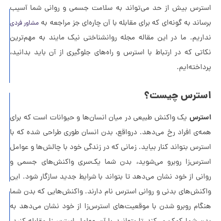
س بیش از حد می‌تواند به سلامت جسمی و روانی شما آسیب
راهنمای
ند به گونه‌ای که برای مقابله با آن چاره‌ای جز مراجعه به
مشاور فردی
جامع
یم. ما در این مقاله مجله روانشناختی نیک مایند به مهم‌ترین
مدیریت
ی که در ارتباط با استرس و راه‌های جلوگیری از آن باید بدانید،
روابط
خته‌ایم.
سمی
ترس چیست؟
خروج
از
رس
یک واکنش طبیعی در میان انسان‌ها و حیوانات است که برای
منطقه
ی افراد رخ می‌دهد. درواقع، بدن انسان طوری طراحی شده که با
امن
س بتواند کنار بیاید. زمانی که در زندگی خود با چالش‌ها و عوامل
در
س‌زا روبرو می‌شوید، بدن‌ شما یک‌سری واکنش‌های جسمی و
زندگی
ی از خود نشان می‌دهد تا بتواند با شرایط جدید سازگار شود. این
ش‌های بدنی و روانی استرس نام دارند. واکنش‌هایی که بدن شما
چرا
م روبرو شدن با موقعیت‌های استرس‌زا از خود نشان می‌دهد به
مردهای