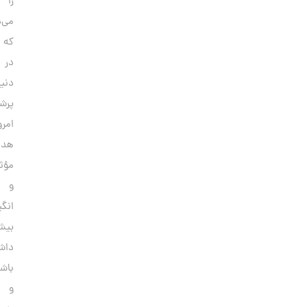
را
می‌دهند
که
در
دنیای
پرشتاب
امروز،
هدف‌گذاری
مؤثرتر
و
انگیزه‌
بیشتر
داشته
باشید
و