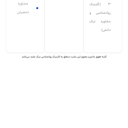
مشاوره
۳ (کلینیک
تحصیلی
روانشناسی و
مشاوره نیک
دانش)
I
I
c
c
o
o
n
n
کلیه حقوق مادی و معنوی این سایت متعلق به کلینیک روانشناسی نیک مایند می‌باشد
-
-
t
i
e
n
l
s
e
t
g
a
r
g
a
r
m
a