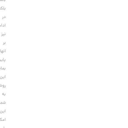
باشید،
بلکه
در
ادامه
نیز
بر
آنها
پایبند
بمانید.
این
روش‌ها
به
شما
این
امکان