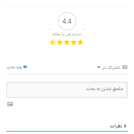
4.4
امتیازدهی به مقاله
وارد شدن
راک در
ت