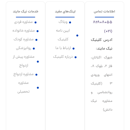
اعات تماس
لینک‌های مفید
خدمات نیک مایند
وبلاگ
مشاوره فردی
۸۲۸۰۸۰۵
آیین نامه
مشاوره خانواده
(
کلینیک
مشاوره کودک
درس کلینیک
ارتباط با ما
روانپزشکی
یک مایند:
درباره کلینیک
مشاوره پیش از
هرک اکباتان،
ازدواج
فاز ۲، بلوک ۸،
مشاوره ازدواج
نتهای ورودی
مشاوره
۳ (کلینیک
تحصیلی
وانشناسی و
شاوره نیک
انش)
I
c