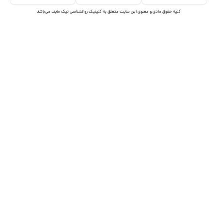
o
n
کلیه حقوق مادی و معنوی این سایت متعلق به کلینیک روانشناسی نیک مایند می‌باشد
-
t
e
l
e
g
r
a
m