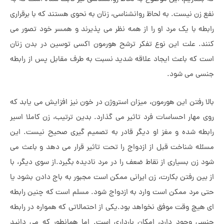
 زن نیست. به لحاظ روانشناسی، زنان به نحوی هستند که با برقراری
طه با یک مرد او را از همه نظر می پذیرند و همسر خود تصور می
د. علت این نوع تفکر ترشح هورمون اکسی توسین در بدن زنان
 که باعث ایجاد علاقه شدید نسبت به طرف مقابل پس از رابطه
ی می شود.
ا رفتن این هورمون، میزان استروژن در خون نیز افزایش می یابد که
 مهار احساسات فرد تاثیر می گذارد. بدین ترتیب، زن کاملا اسیر
طه شده و مغز او دیگر قادر به تصمیم گیری صحیح نیست. این
له شناخت قبل از ازدواج را تحت تاثیر قرار می دهد و باعث می
 زن بسیاری از نقاط ضعف را در مرد نادیده بگیرد.از سوی دیگر، با
بین رفتن بکارت، زن ایرانی ممکن است مجبور به باج دادن بشود یا
 مرد ممکن است وارد به ازدواج شود. مسلم است که چنین رابطه
هیچ وقت موفق نخواهد بود.یکی از احتمالاتی که همواره در رابطه
ی وجود دارد، امکان بارداری است. اما همانطور که می دانید