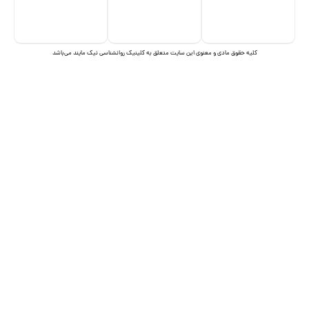
I
I
c
c
o
o
n
n
کلیه حقوق مادی و معنوی این سایت متعلق به کلینیک روانشناسی نیک مایند می‌باشد
-
-
t
i
e
n
l
s
e
t
g
a
r
g
a
r
m
a
m