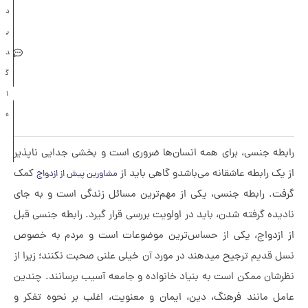
د
مردهای
ی
متأهل
د
خیانت
گ
می‌کنند؟
ا
دلبستگی
ه
اجتنابی
چیست؟
طه جنسی، برای همه انسان‌ها ضروری است و بخشی جدایی ناپذیر
یک رابطه عاشقانه می‌باشدو گاهی باید از
کمک
مشاورین پیش از ازدواج
فت.
رابطه جنسی، یکی از مهم‌ترین مسائل زندگی است و به جای
یده گرفته شدن، باید در اولویت بررسی قرار گیرد. رابطه جنسی قبل
ازدواج، یکی از حساس‌ترین موضوعات است و مردم به خصوص
 قدیم ترجیح می
دهند در مورد آن خیلی علنی صحبت نکنند؛ زیرا از
شان ممکن است به بنیاد خانواده و جامعه آسیب برسانند.
چندین
ل مانند فرهنگ، دین،
ایمان و معنویت، اغلب بر نحوه تفکر و