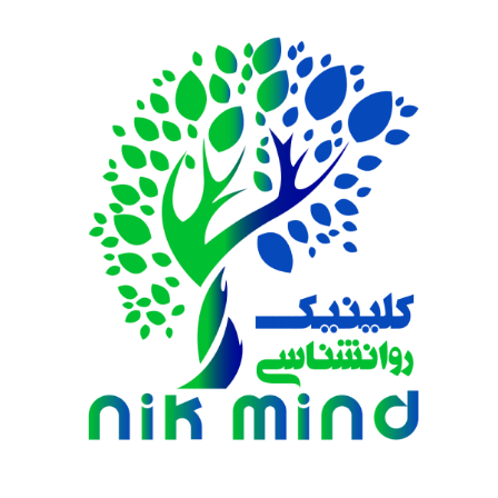
فتن
ه
حتوا