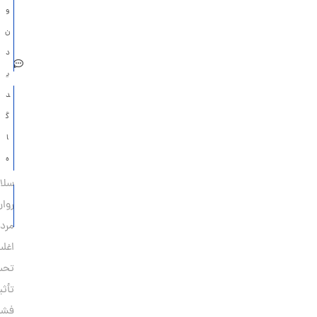
و
برای
ن
اتفاق
د
بد
ی
عشق یک
د
طرفه از
گ
نگاه
ا
روانشناسی
ه
سلامت
فلج
روان
انتخاب
مردان
اغلب
تحت
تأثیر
فشارهای