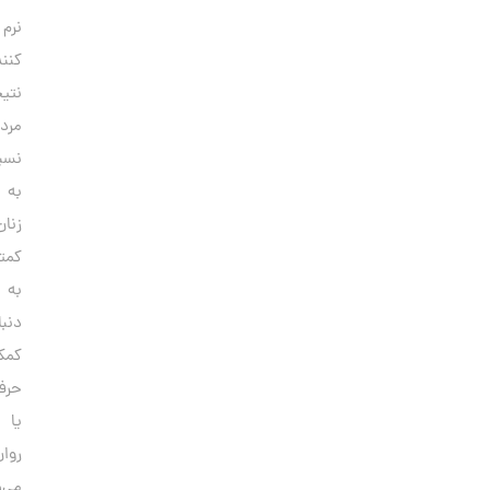
نرم
کنند.در
نتیجه،
مردان
نسبت
به
زنان
کمتر
به
دنبال
کمک‌های
حرفه‌ای
یا
روان‌درمانی
می‌روند