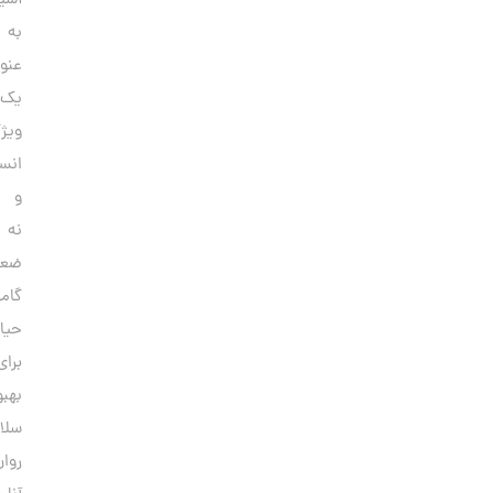
آسیب‌پذیری
به
عنوان
یک
ویژگی
انسانی
و
نه
ضعف،
گامی
حیاتی
برای
بهبود
سلامت
روان