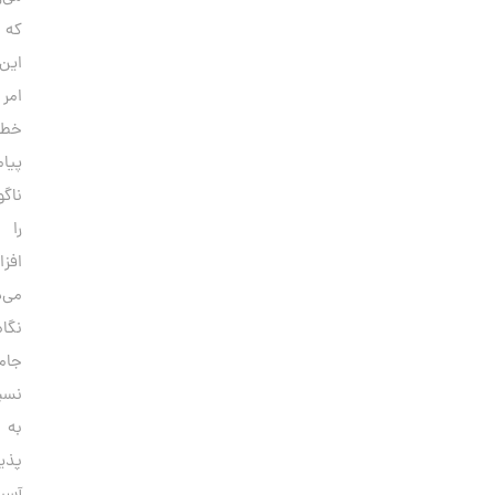
که
این
امر
خطر
پیامدهای
ناگوار
را
افزایش
می‌دهد.تغییر
نگاه
جامعه
نسبت
به
پذیرش