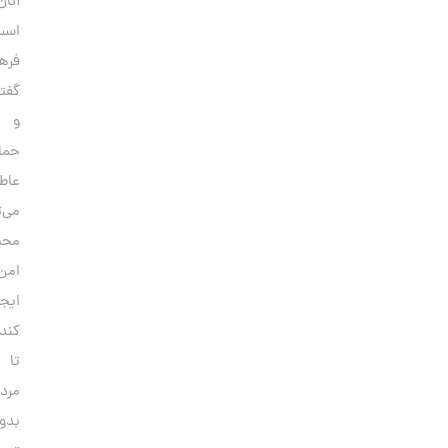
آنان
است.ترویج
فرهنگ
گفتگو
و
حمایت
عاطفی
می‌تواند
محیطی
امن
ایجاد
کند
تا
مردان
بدون