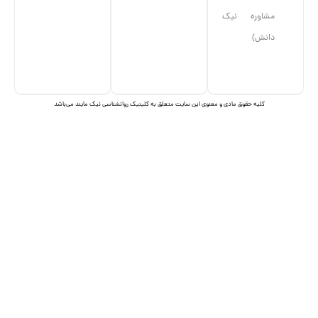
مشاوره نیک
دانش)
I
I
c
c
o
o
n
n
کلیه حقوق مادی و معنوی این سایت متعلق به کلینیک روانشناسی نیک مایند می‌باشد
-
-
t
i
e
n
l
s
e
t
g
a
r
g
a
r
m
a
m