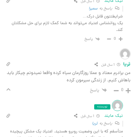
نیک مایند
1 سال قبل
پاسخ به
سمیرا
شرایطتتون قابل درک…
یک روانشناس اعتیاد می‌تواند به شما کمک لازم برای حل مشکلتان
کند.
0
پاسخ
ا
1 سال قبل
برادرم معتاد و عملا روزگارمان سیاه کرده واقعا نمیدونم چیکار باید
هاش کنیم. از زندگی سیرمون کرده
0
پاسخ
نویسنده
نیک مایند
1 سال قبل
پاسخ به
ثریا
متأسفم که با این وضعیت روبرو هستید. اعتیاد یک مشکل پیچیده