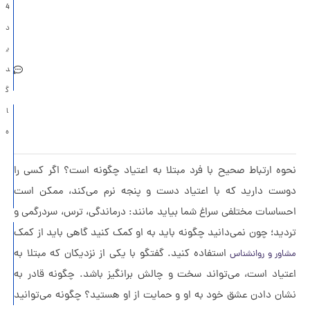
4
جنگ بر
د
سلامت
ی
روان
د
خانواده
گ
ا
سندروم
ه
انتظار
برای
ه ارتباط صحیح با فرد مبتلا به اعتیاد چگونه است؟ اگر کسی را
اتفاق
ست دارید که با اعتیاد دست و پنجه نرم می‌کند، ممکن است
بد
اسات مختلفی سراغ شما بیاید مانند: درماندگی، ترس، سردرگمی و
ید؛ چون نمی‌دانید چگونه باید به او کمک کنید گاهی باید از کمک
عشق یک
استفاده کنید. گفتگو با یکی از نزدیکان که مبتلا به
طرفه از
ور و روانشناس
یاد است، می‌تواند سخت و چالش برانگیز باشد. چگونه قادر به
نگاه
ن دادن عشق خود به او و حمایت از او هستید؟ چگونه می‌توانید
روانشناس