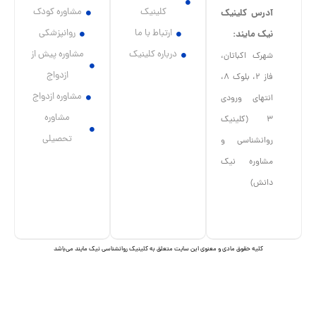
کلینیک
مشاوره کودک
آدرس کلینیک
ارتباط با ما
روانپزشکی
نیک مایند:
درباره کلینیک
مشاوره پیش از
شهرک اکباتان،
ازدواج
فاز ۲، بلوک ۸،
مشاوره ازدواج
انتهای ورودی
مشاوره
۳ (کلینیک
تحصیلی
روانشناسی و
مشاوره نیک
دانش)
I
I
c
c
o
o
n
n
کلیه حقوق مادی و معنوی این سایت متعلق به کلینیک روانشناسی نیک مایند می‌باشد
-
-
t
i
e
n